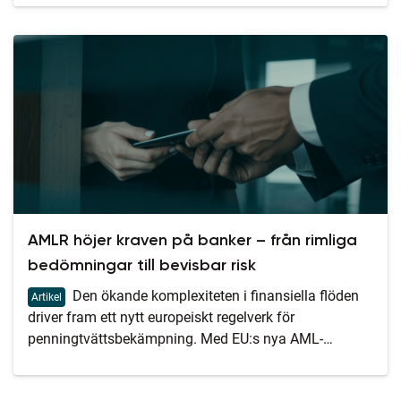
minska riskerna och fatta snabbare, tryggare beslut i
en allt mer komplex verklighet.
AMLR höjer kraven på banker – från rimliga
bedömningar till bevisbar risk
Den ökande komplexiteten i finansiella flöden
Artikel
driver fram ett nytt europeiskt regelverk för
penningtvättsbekämpning. Med EU:s nya AML-
förordning (AMLR), som träder i kraft i juli 2027, och
det uppdaterade direktivet AMLD6, skärps kraven på