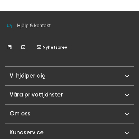
hur banker identifierar, bedömer och hanterar risker
kopplade till penningtvätt och finansiering av
terrorism.
Hjälp & kontakt
Nyhetsbrev
Vi hjälper dig
Våra privattjänster
Om oss
Kundservice