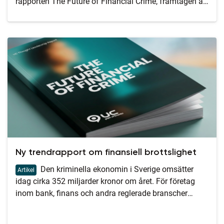
rapporten The Future of Financial Crime, framtagen av
UC tillsammans med Kairos Future.
Ny trendrapport om finansiell brottslighet
Den kriminella ekonomin i Sverige omsätter
Artikel
idag cirka 352 miljarder kronor om året. För företag
inom bank, finans och andra reglerade branscher
handlar finansiell brottslighet därför inte längre bara
om regelefterlevnad – utan om att skydda affären,