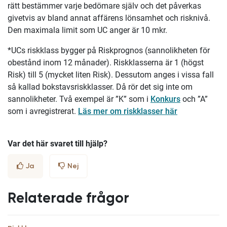
rätt bestämmer varje bedömare själv och det påverkas
givetvis av bland annat affärens lönsamhet och risknivå.
Den maximala limit som UC anger är 10 mkr.
*UCs riskklass bygger på Riskprognos (sannolikheten för
obestånd inom 12 månader). Riskklasserna är 1 (högst
Risk) till 5 (mycket liten Risk). Dessutom anges i vissa fall
så kallad bokstavsriskklasser. Då rör det sig inte om
sannolikheter. Två exempel är ”K” som i
Konkurs
och ”A”
som i avregistrerat.
Läs mer om riskklasser här
Var det här svaret till hjälp?
Ja
Nej
Relaterade frågor