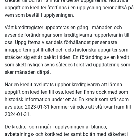
krediter till UC får i sin tur ta del av uppgifterna. Huruvida
uppgift om krediter återfinns i en upplysning beror alltså på
vem som beställt upplysningen.
Vårt kreditregister uppdateras en gång i månaden och
avser de förändringar som kreditgivarna rapporterar in till
oss. Uppgifterna visar dels förhållandet per senaste
inrapporteringstillfället och dels historiska uppgifter som
sträcker sig ett år bakåt i tiden. En förändring av en kredit
som skett nyligen syns således först vid uppdatering som
sker månaden därpå.
När en kredit avslutats upphör kreditgivaren att lämna
uppgift om krediten till oss, krediten finns dock med som
historisk information under ett år. En kredit som står som
avslutad 2023-01-31 kommer således att stå kvar fram till
2024-01-31.
De krediter som ingår i upplysningen är blanco,
avbetalnings- och kortkrediter samt bolån med säkerhet i