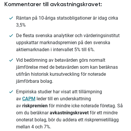
Kommentarer till avkastningskravet:
Räntan på 10-åriga statsobligationer är idag cirka
3,5%
De flesta svenska analytiker och värderingsinstitut
uppskattar marknadspremien på den svenska
aktiemarknaden i intervallet 5% till 6%.
Vid bedömning av betavärden görs normalt
jämförelse med de betavärden som kan beräknas
utifrån historisk kursutveckling för noterade
jämförbara bolag.
Empiriska studier har visat att tillämpning
av
CAPM
leder till en underskattning
av
riskpremien
för mindre icke noterade företag. Så
om du beräknar
avkastningskravet
för ett mindre
onoterat bolag, bör du addera ett riskpremietillägg
mellan 4 och 7%.