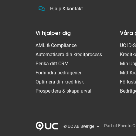
Hjälp & kontakt
Vi hjälper dig
Våra 
AML & Compliance
UC ID-
Automatisera din kreditprocess
Kreditk
Berika ditt CRM
Min Up
Förhindra bedrägerier
Mitt Kr
Optimera din kreditrisk
Förlus
Prospektera & skapa urval
Bedräge
Part of Enento 
© UC AB Sverige