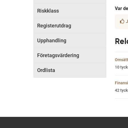
Var det
Riskklass
J
Registerutdrag
Upphandling
Rel
Företagsvärdering
Omsätt
10
tyck
Ordlista
Finans
42
tyck