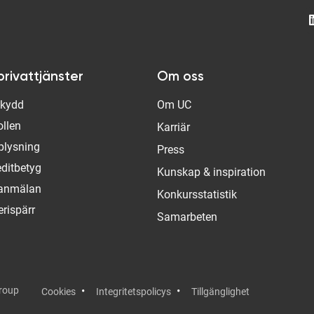
privattjänster
Om oss
Skydd
Om UC
ollen
Karriär
plysning
Press
editbetyg
Kunskap & inspiration
tanmälan
Konkursstatistik
rispärr
Samarbeten
Group
Cookies
Integritetspolicys
Tillgänglighet