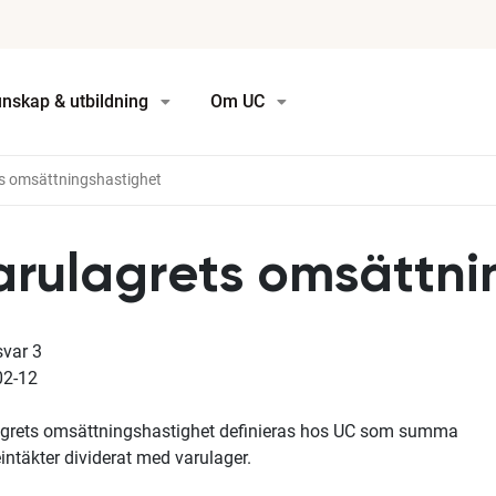
nskap & utbildning
Om UC
s omsättningshastighet
arulagrets omsättni
svar
3
02-12
grets omsättningshastighet definieras hos UC som summa
eintäkter dividerat med varulager.