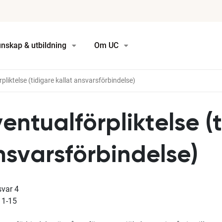
nskap & utbildning
Om UC
pliktelse (tidigare kallat ansvarsförbindelse)
entualförpliktelse (
nsvarsförbindelse)
svar
4
11-15