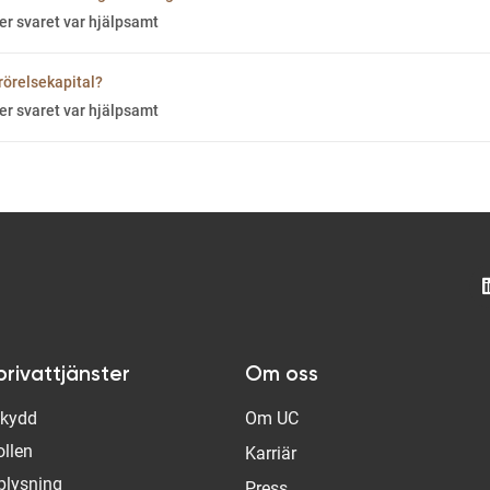
er svaret var hjälpsamt
rörelsekapital?
er svaret var hjälpsamt
privattjänster
Om oss
Skydd
Om UC
ollen
Karriär
plysning
Press