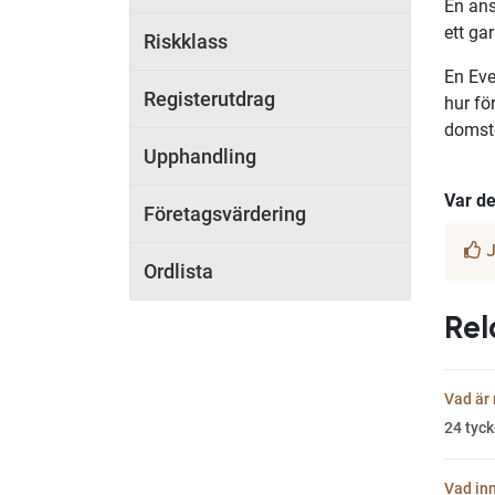
En ans
ett ga
Riskklass
En Eve
Registerutdrag
hur fö
domsto
Upphandling
Var det
Företagsvärdering
J
Ordlista
Rel
Vad är 
24
tyck
Vad inn