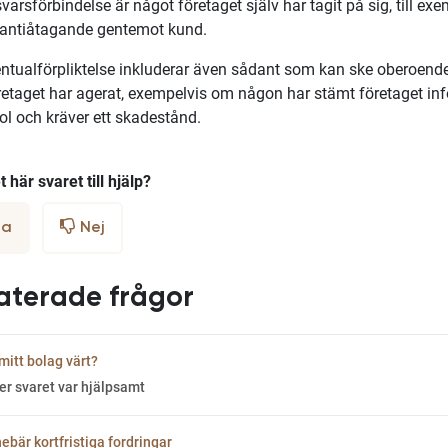
varsförbindelse är något företaget själv har tagit på sig, till ex
rantiåtagande gentemot kund.
ntualförpliktelse inkluderar även sådant som kan ske oberoend
retaget har agerat, exempelvis om någon har stämt företaget inf
l och kräver ett skadestånd.
 här svaret till hjälp?
a
Nej
aterade frågor
mitt bolag värt?
er svaret var hjälpsamt
ebär kortfristiga fordringar