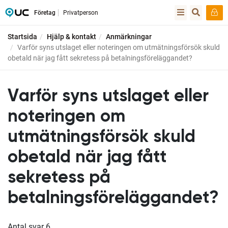
Företag
Privatperson
Startsida
Hjälp & kontakt
Anmärkningar
Varför syns utslaget eller noteringen om utmätningsförsök skuld
obetald när jag fått sekretess på betalningsföreläggandet?
Varför syns utslaget eller
noteringen om
utmätningsförsök skuld
obetald när jag fått
sekretess på
betalningsföreläggandet?
Antal svar
6