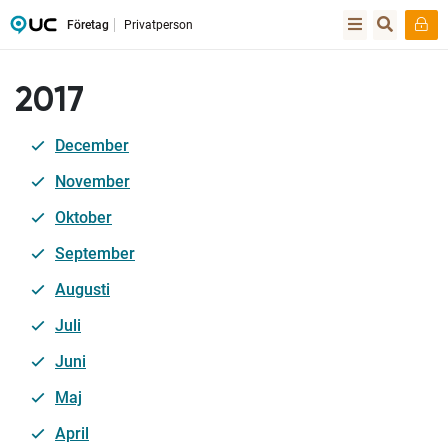
Företag
Privatperson
2017
December
November
Oktober
September
Augusti
Juli
Juni
Maj
April