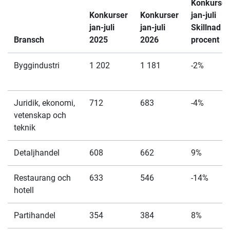
Konkurser
Konkurser
Konkurser
jan-juli
jan-juli
jan-juli
Skillnad
Bransch
2025
2026
procent
Byggindustri
1 202
1 181
-2%
Juridik, ekonomi,
712
683
-4%
vetenskap och
teknik
Detaljhandel
608
662
9%
Restaurang och
633
546
-14%
hotell
Partihandel
354
384
8%