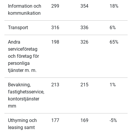
Information och
299
354
18%
kommunikation
Transport
316
336
6%
Andra
198
326
65%
serviceföretag
och företag för
personliga
tjänster m. m.
Bevakning,
213
215
1%
fastighetsservice,
kontorstjänster
mm
Uthyrning och
177
169
-5%
leasing samt