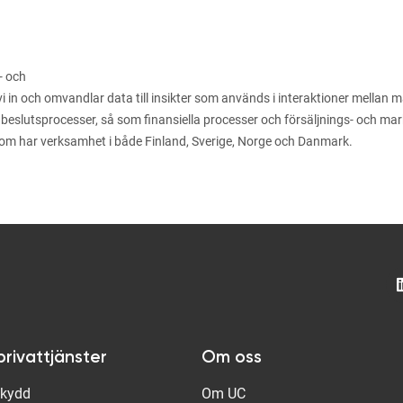
- och
n och omvandlar data till insikter som används i interaktioner mellan män
 beslutsprocesser, så som finansiella processer och försäljnings- och m
som har verksamhet i både Finland, Sverige, Norge och Danmark.
privattjänster
Om oss
Skydd
Om UC