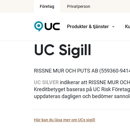
Företag
Privatperson
Produkter & tjänster
Ku
UC Sigill
RISSNE MUR OCH PUTS AB (559360-9414)
UC SILVER
indikerar att RISSNE MUR OCH P
Kreditbetyget baseras på UC Risk Företa
uppdateras dagligen och bedömer sannolik
Här kan du läsa mer om UCs sigill