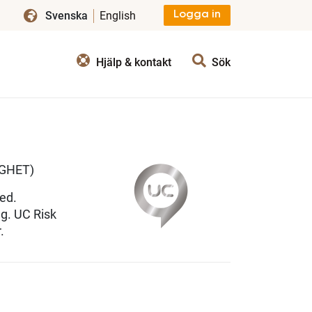
Svenska
English
Logga in
Hjälp & kontakt
Sök
GHET)
ed.
g. UC Risk
.