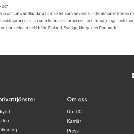
- och
n och omvandlar data till insikter som används i interaktioner mellan män
 beslutsprocesser, så som finansiella processer och försäljnings- och m
som har verksamhet i både Finland, Sverige, Norge och Danmark.
privattjänster
Om oss
Skydd
Om UC
ollen
Karriär
plysning
Press