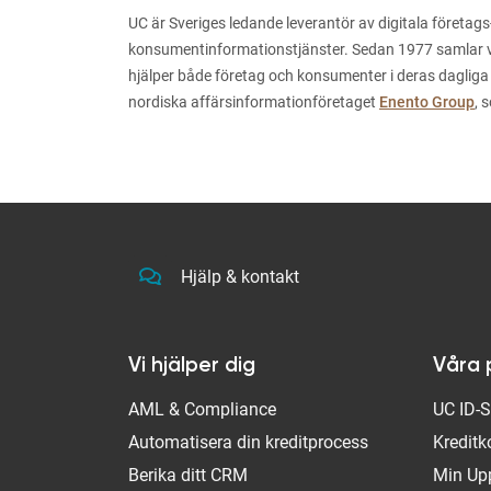
UC är Sveriges ledande leverantör av digitala företags
konsumentinformationstjänster. Sedan 1977 samlar vi i
hjälper både företag och konsumenter i deras dagliga
nordiska affärsinformationföretaget
Enento Group
, 
Hjälp & kontakt
Vi hjälper dig
Våra 
AML & Compliance
UC ID-
Automatisera din kreditprocess
Kreditk
Berika ditt CRM
Min Up