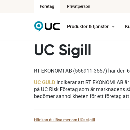
Företag
Privatperson
Produkter & tjänster
Ku
UC Sigill
RT EKONOMI AB (556911-3557) har den 6
UC GULD
indikerar att RT EKONOMI AB är e
på UC Risk Företag som är marknadens sä
bedömer sannolikheten för ett företag at
Här kan du läsa mer om UCs sigill