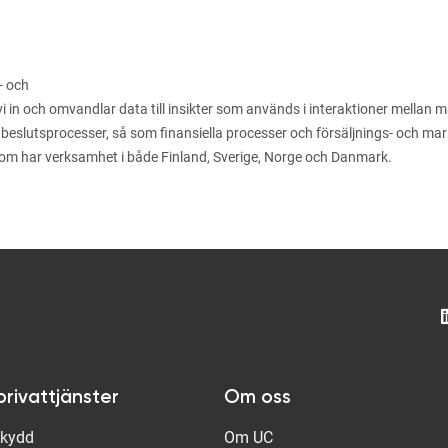
- och
n och omvandlar data till insikter som används i interaktioner mellan män
 beslutsprocesser, så som finansiella processer och försäljnings- och m
som har verksamhet i både Finland, Sverige, Norge och Danmark.
privattjänster
Om oss
Skydd
Om UC