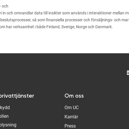
- och
n och omvandlar data till insikter som används i interaktioner mellan män
 beslutsprocesser, så som finansiella processer och försäljnings- och m
som har verksamhet i både Finland, Sverige, Norge och Danmark.
privattjänster
Om oss
Skydd
Om UC
ollen
Karriär
plysning
Press