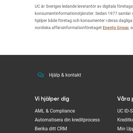
UC är Sveriges ledande leverantör av digitala företags
konsumentinformationstjänster. Sedan 1977 samlar vi i
hjälper både företag och konsumenter i deras dagliga
nordiska affärsinformationföretaget
Enento Group
, 
Hjälp & kontakt
Vi hjälper dig
Våra 
AML & Compliance
UC ID-
Automatisera din kreditprocess
Kreditk
Berika ditt CRM
Min Up