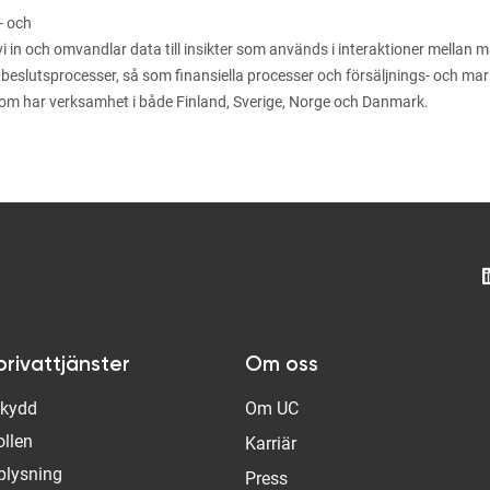
- och
n och omvandlar data till insikter som används i interaktioner mellan män
 beslutsprocesser, så som finansiella processer och försäljnings- och m
som har verksamhet i både Finland, Sverige, Norge och Danmark.
privattjänster
Om oss
Skydd
Om UC
ollen
Karriär
plysning
Press