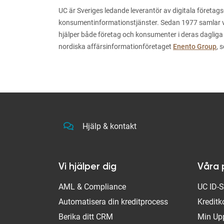
UC är Sveriges ledande leverantör av digitala företags
konsumentinformationstjänster. Sedan 1977 samlar vi i
hjälper både företag och konsumenter i deras dagliga
nordiska affärsinformationföretaget
Enento Group
, 
Hjälp & kontakt
Vi hjälper dig
Våra 
AML & Compliance
UC ID-
Automatisera din kreditprocess
Kreditk
Berika ditt CRM
Min Up