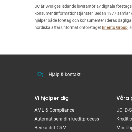
UC är Sveriges ledande leverantör av digitala företags
konsumentinformationstjänster. Sedan 1977 samlar vi i
hjälper både företag och konsumenter i deras dagliga
nordiska affärsinformationföretaget
Enento Group
, 
Hjälp & kontakt
Vi hjälper dig
Våra 
AML & Compliance
UC ID-
Automatisera din kreditprocess
Kreditk
Berika ditt CRM
Min Up