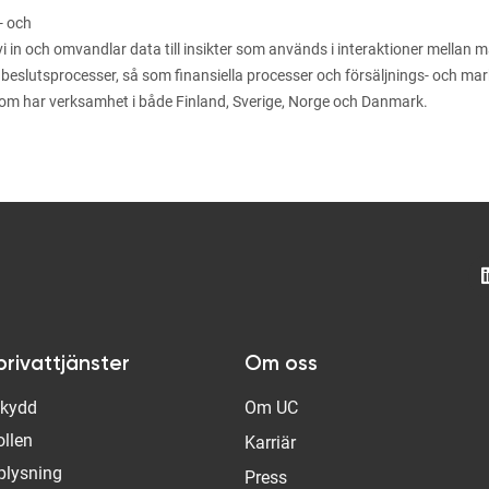
- och
n och omvandlar data till insikter som används i interaktioner mellan män
 beslutsprocesser, så som finansiella processer och försäljnings- och m
som har verksamhet i både Finland, Sverige, Norge och Danmark.
privattjänster
Om oss
Skydd
Om UC
ollen
Karriär
plysning
Press