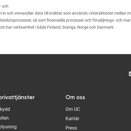
- och
n och omvandlar data till insikter som används i interaktioner mellan män
 beslutsprocesser, så som finansiella processer och försäljnings- och m
som har verksamhet i både Finland, Sverige, Norge och Danmark.
privattjänster
Om oss
Skydd
Om UC
ollen
Karriär
plysning
Press