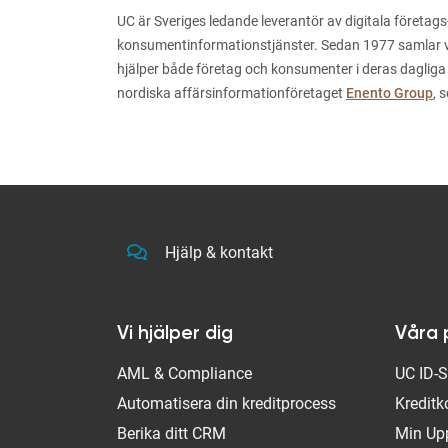
UC är Sveriges ledande leverantör av digitala företags
konsumentinformationstjänster. Sedan 1977 samlar vi i
hjälper både företag och konsumenter i deras dagliga
nordiska affärsinformationföretaget
Enento Group
, 
Hjälp & kontakt
Vi hjälper dig
Våra 
AML & Compliance
UC ID-
Automatisera din kreditprocess
Kreditk
Berika ditt CRM
Min Up