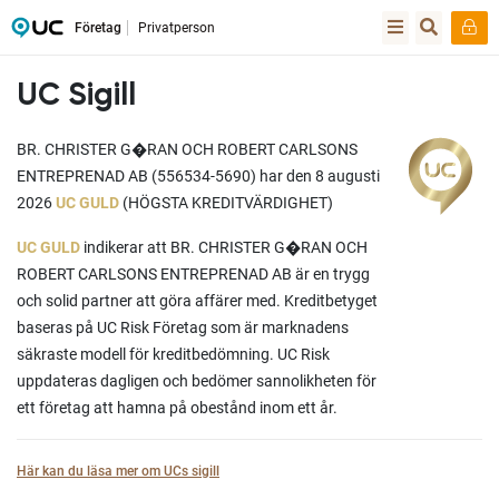
Företag
Privatperson
UC Sigill
BR. CHRISTER G�RAN OCH ROBERT CARLSONS
ENTREPRENAD AB (556534-5690) har den 8 augusti
2026
UC GULD
(HÖGSTA KREDITVÄRDIGHET)
UC GULD
indikerar att BR. CHRISTER G�RAN OCH
ROBERT CARLSONS ENTREPRENAD AB är en trygg
och solid partner att göra affärer med. Kreditbetyget
baseras på UC Risk Företag som är marknadens
säkraste modell för kreditbedömning. UC Risk
uppdateras dagligen och bedömer sannolikheten för
ett företag att hamna på obestånd inom ett år.
Här kan du läsa mer om UCs sigill