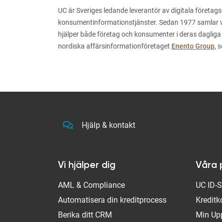
UC är Sveriges ledande leverantör av digitala företags
konsumentinformationstjänster. Sedan 1977 samlar vi i
hjälper både företag och konsumenter i deras dagliga
nordiska affärsinformationföretaget
Enento Group
, 
Hjälp & kontakt
Vi hjälper dig
Våra 
AML & Compliance
UC ID-
Automatisera din kreditprocess
Kreditk
Berika ditt CRM
Min Up