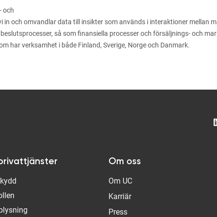
- och
n och omvandlar data till insikter som används i interaktioner mellan män
 beslutsprocesser, så som finansiella processer och försäljnings- och m
som har verksamhet i både Finland, Sverige, Norge och Danmark.
privattjänster
Om oss
Skydd
Om UC
ollen
Karriär
plysning
Press