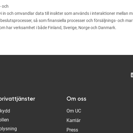
- och
n och omvandlar data till insikter som används i interaktioner mellan män
 beslutsprocesser, så som finansiella processer och försäljnings- och m
som har verksamhet i både Finland, Sverige, Norge och Danmark.
privattjänster
Om oss
Skydd
Om UC
ollen
Karriär
plysning
Press