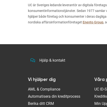
UC är Sveriges ledande leverantör av digitala företags
konsumentinformationstjänster. Sedan 1977 samlar vi i
hjälper både företag och konsumenter i deras dagliga
nordiska affärsinformationföretaget
Enento Group
, 
Hjälp & kontakt
Vi hjälper dig
Våra 
AML & Compliance
UC ID-
Automatisera din kreditprocess
Kreditk
Berika ditt CRM
Min Up