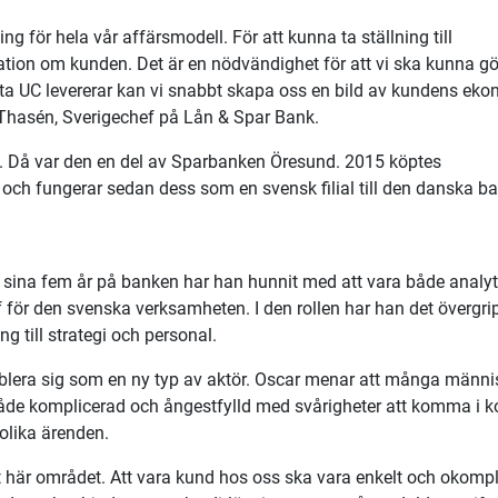
ing för hela vår affärsmodell. För att kunna ta ställning till
ation om kunden. Det är en nödvändighet för att vi ska kunna g
ta UC levererar kan vi snabbt skapa oss en bild av kundens eko
Thasén, Sverigechef på Lån & Spar Bank.
. Då var den en del av Sparbanken Öresund. 2015 köptes
ch fungerar sedan dess som en svensk filial till den danska b
sina fem år på banken har han hunnit med att vara både analyt
f för den svenska verksamheten. I den rollen har han det övergr
ng till strategi och personal.
etablera sig som en ny typ av aktör. Oscar menar att många männi
både komplicerad och ångestfylld med svårigheter att komma i k
olika ärenden.
t här området. Att vara kund hos oss ska vara enkelt och okompl