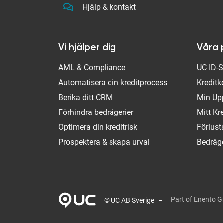
Hjälp & kontakt
Vi hjälper dig
Våra 
AML & Compliance
UC ID-
Automatisera din kreditprocess
Kreditk
Berika ditt CRM
Min Up
Förhindra bedrägerier
Mitt Kr
Optimera din kreditrisk
Förlus
Prospektera & skapa urval
Bedräge
Part of Enento 
© UC AB Sverige