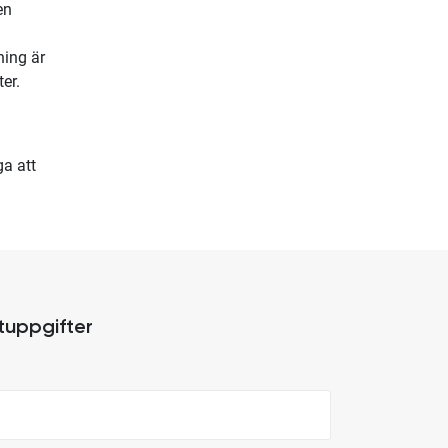
en
ning är
er.
ga att
tuppgifter