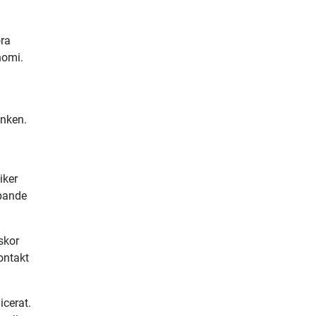
öra
nomi.
anken.
iker
ipande
skor
ontakt
icerat.