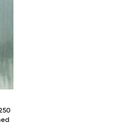
 250
med