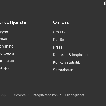
privattjänster
Om oss
Skydd
Om UC
ollen
Karriär
plysning
Press
editbetyg
Kunskap & inspiration
tanmälan
Konkursstatistik
rispärr
Samarbeten
Group
Cookies
Integritetspolicys
Tillgänglighet