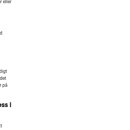
 eller
d
digt
 det
r på
ss i
tt