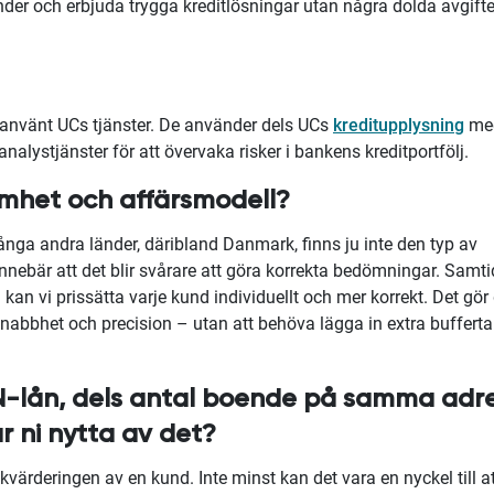
nder och erbjuda trygga kreditlösningar utan några dolda avgifter
använt UCs tjänster. De använder dels UCs
kreditupplysning
me
 analystjänster för att övervaka risker i bankens kreditportfölj.
amhet och affärsmodell?
ånga andra länder, däribland Danmark, finns ju inte den typ av
innebär att det blir svårare att göra korrekta bedömningar. Samti
 kan vi prissätta varje kund individuellt och mer korrekt. Det gör
snabbhet och precision – utan att behöva lägga in extra bufferta
SN-lån, dels antal boende på samma adre
r ni nytta av det?
skvärderingen av en kund. Inte minst kan det vara en nyckel till a