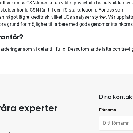
tt vi kan se CSN-lånen är en viktig pusselbit i helhetsbilden av 
ulder hör ju CSN-lån till den första kategorin. För oss som
n något lägre kreditrisk, vilket UCs analyser styrker. Vår uppfatt
 bra grund för möjlighet till arbete med goda genomsnittsinkomst
rantö
r?
rderingar som vi delar till fullo. Dessutom är de lätta och trevli
Dina kontak
åra experter
Förnamn