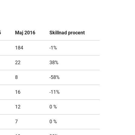
5
Maj 2016
Skillnad procent
184
-1%
22
38%
8
-58%
16
-11%
12
0 %
7
0 %