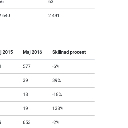
56
63
2 640
2 491
j 2015
Maj 2016
Skillnad procent
1
577
-6%
39
39%
18
-18%
19
138%
9
653
-2%