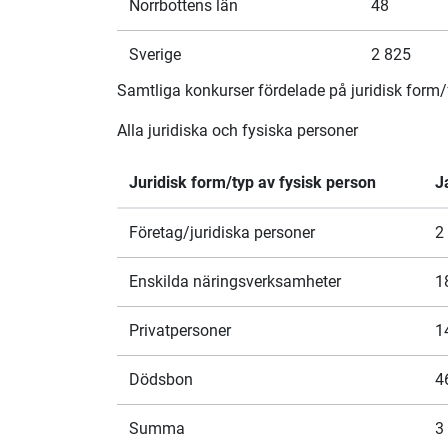
Norrbottens län
48
Sverige
2 825
Samtliga konkurser fördelade på juridisk for
Alla juridiska och fysiska personer
Juridisk form/typ av fysisk person
J
Företag/juridiska personer
2
Enskilda näringsverksamheter
1
Privatpersoner
1
Dödsbon
4
Summa
3