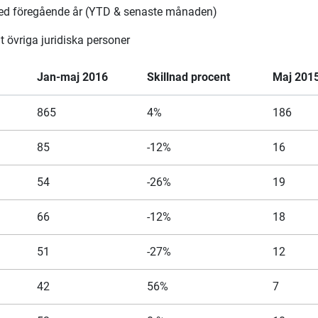
med föregående år (YTD & senaste månaden)
övriga juridiska personer
Jan-maj 2016
Skillnad procent
Maj 201
865
4%
186
85
-12%
16
54
-26%
19
66
-12%
18
51
-27%
12
42
56%
7