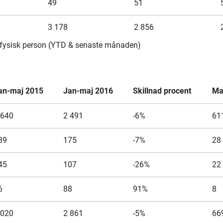
49
51
3 178
2 856
m/fysisk person (YTD & senaste månaden)
an-maj 2015
Jan-maj 2016
Skillnad procent
Ma
 640
2 491
-6%
61
89
175
-7%
28
45
107
-26%
22
6
88
91%
8
 020
2 861
-5%
66