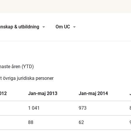
nskap & utbildning
Om UC
naste åren (YTD)
övriga juridiska personer
012
Jan-maj 2013
Jan-maj 2014
1 041
973
88
62