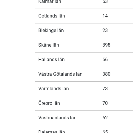
Kalmar län
53
Gotlands län
14
Blekinge län
23
Skåne län
398
Hallands län
66
Västra Götalands län
380
Värmlands län
73
Örebro län
70
Västmanlands län
62
Dalarnas län
65