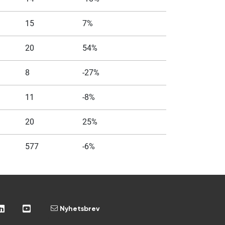
15
7%
20
54%
8
-27%
11
-8%
20
25%
577
-6%
Nyhetsbrev