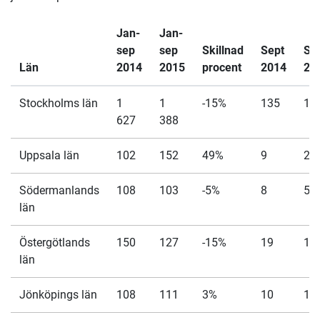
Jan-
Jan-
sep
sep
Skillnad
Sept
Se
Län
2014
2015
procent
2014
20
Stockholms län
1
1
-15%
135
11
627
388
Uppsala län
102
152
49%
9
20
Södermanlands
108
103
-5%
8
5
län
Östergötlands
150
127
-15%
19
14
län
Jönköpings län
108
111
3%
10
13