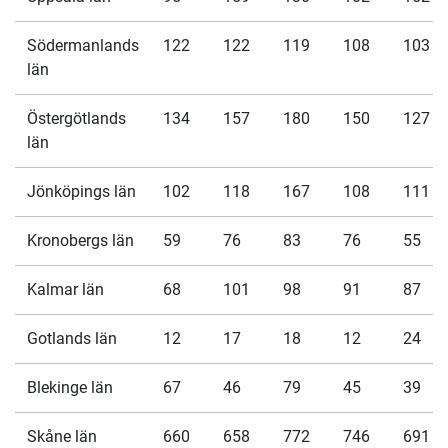
Södermanlands
122
122
119
108
103
län
Östergötlands
134
157
180
150
127
län
Jönköpings län
102
118
167
108
111
Kronobergs län
59
76
83
76
55
Kalmar län
68
101
98
91
87
Gotlands län
12
17
18
12
24
Blekinge län
67
46
79
45
39
Skåne län
660
658
772
746
691