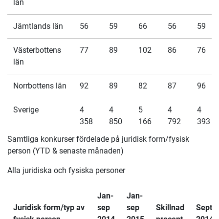
län
Jämtlands län
56
59
66
56
59
Västerbottens
77
89
102
86
76
län
Norrbottens län
92
89
82
87
96
Sverige
4
4
5
4
4
358
850
166
792
393
Samtliga konkurser fördelade på juridisk form/fysisk
person (YTD & senaste månaden)
Alla juridiska och fysiska personer
Jan-
Jan-
Juridisk form/typ av
sep
sep
Skillnad
Sept