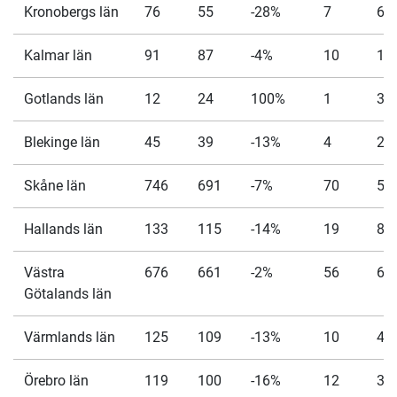
Kronobergs län
76
55
-28%
7
6
Kalmar län
91
87
-4%
10
10
Gotlands län
12
24
100%
1
3
Blekinge län
45
39
-13%
4
2
Skåne län
746
691
-7%
70
57
Hallands län
133
115
-14%
19
8
Västra
676
661
-2%
56
61
Götalands län
Värmlands län
125
109
-13%
10
4
Örebro län
119
100
-16%
12
3