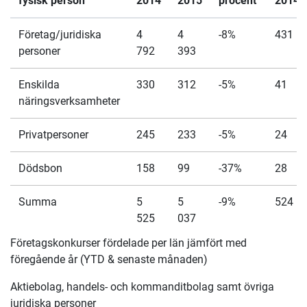
fysisk person
2014
2015
procent
2014
Företag/juridiska
4
4
-8%
431
personer
792
393
Enskilda
330
312
-5%
41
näringsverksamheter
Privatpersoner
245
233
-5%
24
Dödsbon
158
99
-37%
28
Summa
5
5
-9%
524
525
037
Företagskonkurser fördelade per län jämfört med
föregående år (YTD & senaste månaden)
Aktiebolag, handels- och kommanditbolag samt övriga
juridiska personer