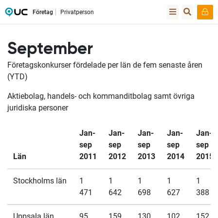
Företag
Privatperson
September
Företagskonkurser fördelade per län de fem senaste åren
(YTD)
Aktiebolag, handels- och kommanditbolag samt övriga
juridiska personer
Jan-
Jan-
Jan-
Jan-
Jan-
sep
sep
sep
sep
sep
Län
2011
2012
2013
2014
2015
Stockholms län
1
1
1
1
1
471
642
698
627
388
Uppsala län
95
159
130
102
152