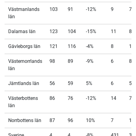
Västmanlands
103
91
-12%
9
7
län
Dalarnas län
123
104
-15%
11
8
Gävleborgs län
121
116
-4%
8
14
Västernorrlands
98
89
-9%
6
8
län
Jämtlands län
56
59
5%
6
5
Västerbottens
86
76
-12%
14
7
län
Norrbottens län
87
96
10%
7
11
Sverige
4
4
-8%
431
37