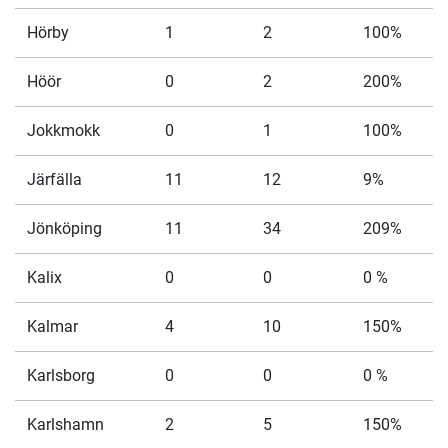
Hörby
1
2
100%
Höör
0
2
200%
Jokkmokk
0
1
100%
Järfälla
11
12
9%
Jönköping
11
34
209%
Kalix
0
0
0 %
Kalmar
4
10
150%
Karlsborg
0
0
0 %
Karlshamn
2
5
150%