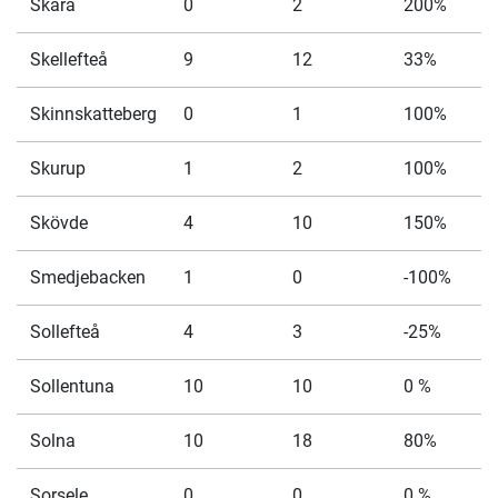
Skara
0
2
200%
Skellefteå
9
12
33%
Skinnskatteberg
0
1
100%
Skurup
1
2
100%
Skövde
4
10
150%
Smedjebacken
1
0
-100%
Sollefteå
4
3
-25%
Sollentuna
10
10
0 %
Solna
10
18
80%
Sorsele
0
0
0 %