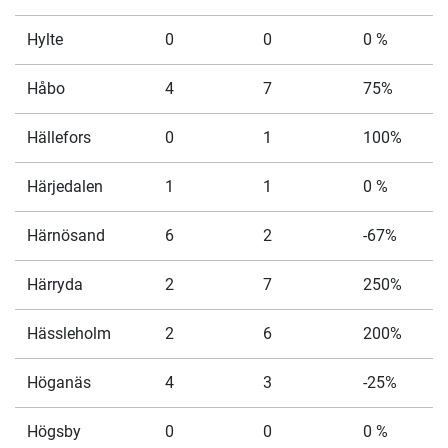
Hylte
0
0
0 %
Håbo
4
7
75%
Hällefors
0
1
100%
Härjedalen
1
1
0 %
Härnösand
6
2
-67%
Härryda
2
7
250%
Hässleholm
2
6
200%
Höganäs
4
3
-25%
Högsby
0
0
0 %