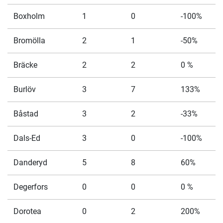
Boxholm
1
0
-100%
Bromölla
2
1
-50%
Bräcke
2
2
0 %
Burlöv
3
7
133%
Båstad
3
2
-33%
Dals-Ed
3
0
-100%
Danderyd
5
8
60%
Degerfors
0
0
0 %
Dorotea
0
2
200%