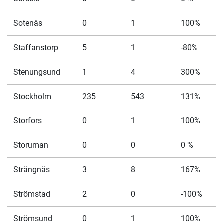
Sotenäs
0
1
100%
Staffanstorp
5
1
-80%
Stenungsund
1
4
300%
Stockholm
235
543
131%
Storfors
0
1
100%
Storuman
0
0
0 %
Strängnäs
3
8
167%
Strömstad
2
0
-100%
Strömsund
0
1
100%