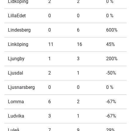
Lidköping
2
2
0 %
LillaEdet
0
0
0 %
Lindesberg
0
6
600%
Linköping
11
16
45%
Ljungby
1
3
200%
Ljusdal
2
1
-50%
Ljusnarsberg
0
0
0 %
Lomma
6
2
-67%
Ludvika
3
1
-67%
Luleå
7
9
29%