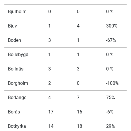
Bjurholm
0
0
0 %
Bjuv
1
4
300%
Boden
3
1
-67%
Bollebygd
1
1
0 %
Bollnäs
3
3
0 %
Borgholm
2
0
-100%
Borlänge
4
7
75%
Borås
17
16
-6%
Botkyrka
14
18
29%