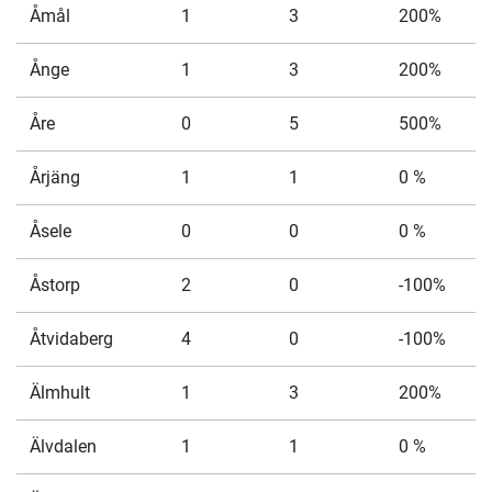
Åmål
1
3
200%
Ånge
1
3
200%
Åre
0
5
500%
Årjäng
1
1
0 %
Åsele
0
0
0 %
Åstorp
2
0
-100%
Åtvidaberg
4
0
-100%
Älmhult
1
3
200%
Älvdalen
1
1
0 %