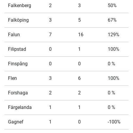
Falkenberg
2
3
50%
Falköping
3
5
67%
Falun
7
16
129%
Filipstad
0
1
100%
Finspång
0
0
0 %
Flen
3
6
100%
Forshaga
2
2
0 %
Färgelanda
1
1
0 %
Gagnef
1
0
-100%