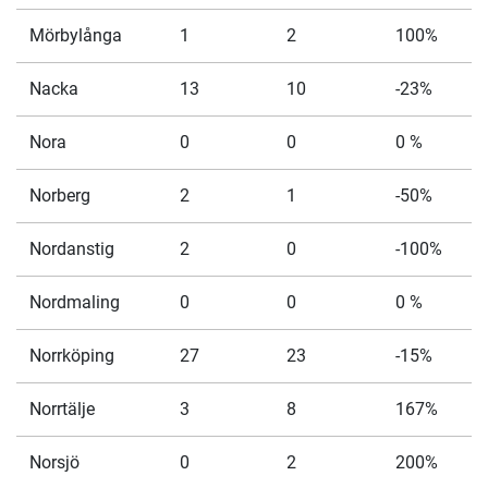
Mörbylånga
1
2
100%
Nacka
13
10
-23%
Nora
0
0
0 %
Norberg
2
1
-50%
Nordanstig
2
0
-100%
Nordmaling
0
0
0 %
Norrköping
27
23
-15%
Norrtälje
3
8
167%
Norsjö
0
2
200%