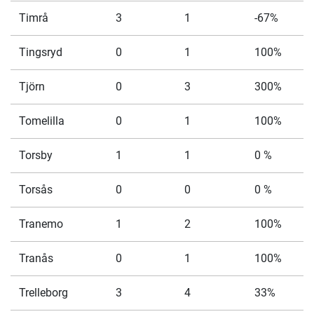
Timrå
3
1
-67%
Tingsryd
0
1
100%
Tjörn
0
3
300%
Tomelilla
0
1
100%
Torsby
1
1
0 %
Torsås
0
0
0 %
Tranemo
1
2
100%
Tranås
0
1
100%
Trelleborg
3
4
33%