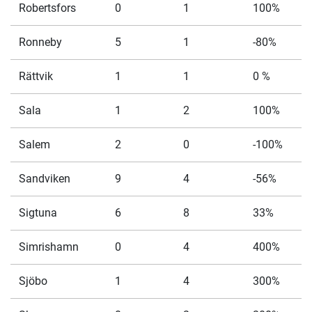
Robertsfors
0
1
100%
Ronneby
5
1
-80%
Rättvik
1
1
0 %
Sala
1
2
100%
Salem
2
0
-100%
Sandviken
9
4
-56%
Sigtuna
6
8
33%
Simrishamn
0
4
400%
Sjöbo
1
4
300%