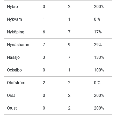
Nybro
0
2
200%
Nykvarn
1
1
0 %
Nyköping
6
7
17%
Nynäshamn
7
9
29%
Nässjö
3
7
133%
Ockelbo
0
1
100%
Olofström
2
2
0 %
Orsa
0
2
200%
Orust
0
2
200%