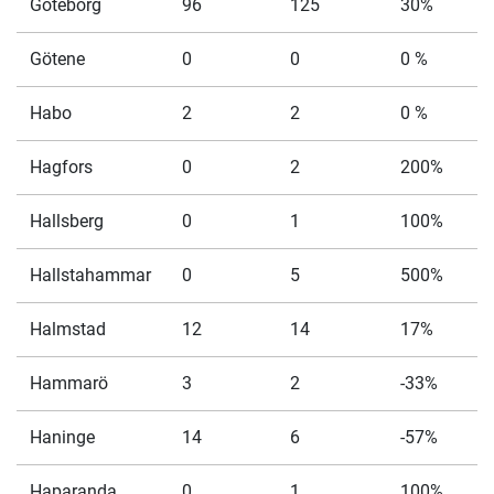
Göteborg
96
125
30%
Götene
0
0
0 %
Habo
2
2
0 %
Hagfors
0
2
200%
Hallsberg
0
1
100%
Hallstahammar
0
5
500%
Halmstad
12
14
17%
Hammarö
3
2
-33%
Haninge
14
6
-57%
Haparanda
0
1
100%