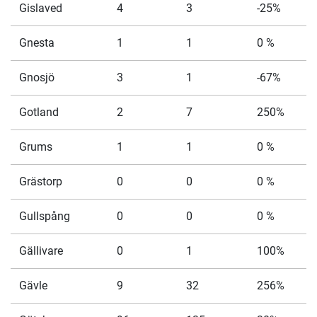
Gislaved
4
3
-25%
Gnesta
1
1
0 %
Gnosjö
3
1
-67%
Gotland
2
7
250%
Grums
1
1
0 %
Grästorp
0
0
0 %
Gullspång
0
0
0 %
Gällivare
0
1
100%
Gävle
9
32
256%