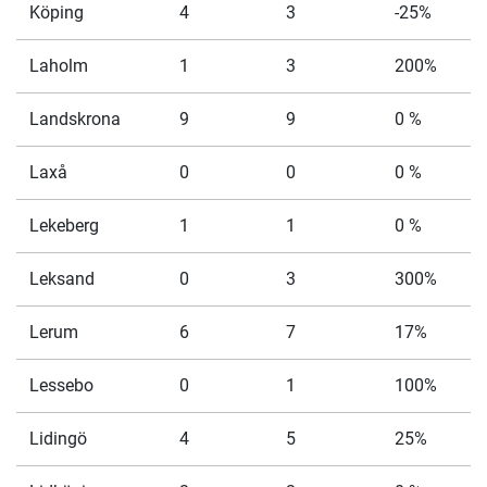
Köping
4
3
-25%
Laholm
1
3
200%
Landskrona
9
9
0 %
Laxå
0
0
0 %
Lekeberg
1
1
0 %
Leksand
0
3
300%
Lerum
6
7
17%
Lessebo
0
1
100%
Lidingö
4
5
25%