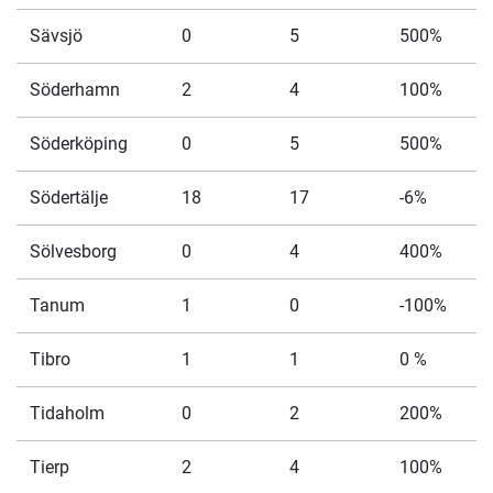
Sävsjö
0
5
500%
Söderhamn
2
4
100%
Söderköping
0
5
500%
Södertälje
18
17
-6%
Sölvesborg
0
4
400%
Tanum
1
0
-100%
Tibro
1
1
0 %
Tidaholm
0
2
200%
Tierp
2
4
100%