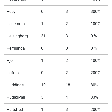
Heby
0
3
300%
Hedemora
1
2
100%
Helsingborg
31
31
0 %
Herrljunga
0
0
0 %
Hjo
1
2
100%
Hofors
0
2
200%
Huddinge
10
18
80%
Hudiksvall
3
4
33%
Hultsfred
1
3
200%