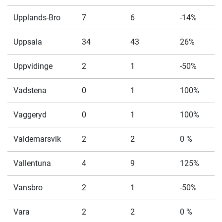
Upplands-Bro
7
6
-14%
Uppsala
34
43
26%
Uppvidinge
2
1
-50%
Vadstena
0
1
100%
Vaggeryd
0
1
100%
Valdemarsvik
2
2
0 %
Vallentuna
4
9
125%
Vansbro
2
1
-50%
Vara
2
2
0 %