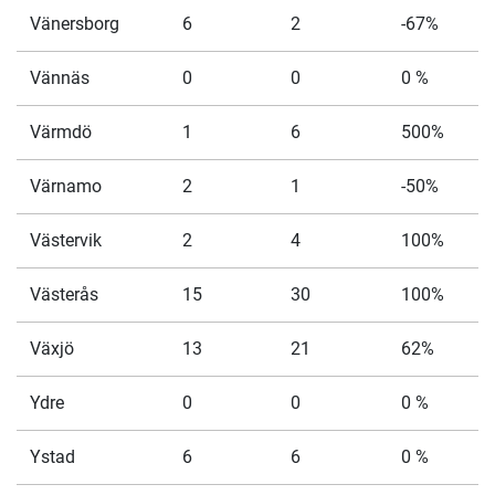
Vänersborg
6
2
-67%
Vännäs
0
0
0 %
Värmdö
1
6
500%
Värnamo
2
1
-50%
Västervik
2
4
100%
Västerås
15
30
100%
Växjö
13
21
62%
Ydre
0
0
0 %
Ystad
6
6
0 %