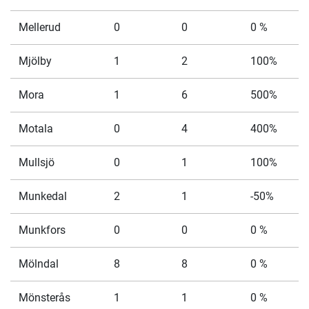
Mellerud
0
0
0 %
Mjölby
1
2
100%
Mora
1
6
500%
Motala
0
4
400%
Mullsjö
0
1
100%
Munkedal
2
1
-50%
Munkfors
0
0
0 %
Mölndal
8
8
0 %
Mönsterås
1
1
0 %