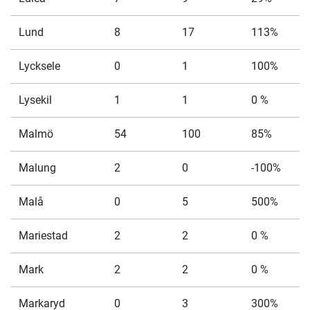
Lund
8
17
113%
Lycksele
0
1
100%
Lysekil
1
1
0 %
Malmö
54
100
85%
Malung
2
0
-100%
Malå
0
5
500%
Mariestad
2
2
0 %
Mark
2
2
0 %
Markaryd
0
3
300%