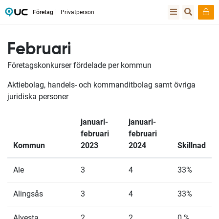
Företag
Privatperson
Februari
Företagskonkurser fördelade per kommun
Aktiebolag, handels- och kommanditbolag samt övriga
juridiska personer
januari-
januari-
februari
februari
Kommun
2023
2024
Skillnad
Ale
3
4
33%
Alingsås
3
4
33%
Alvesta
2
2
0 %