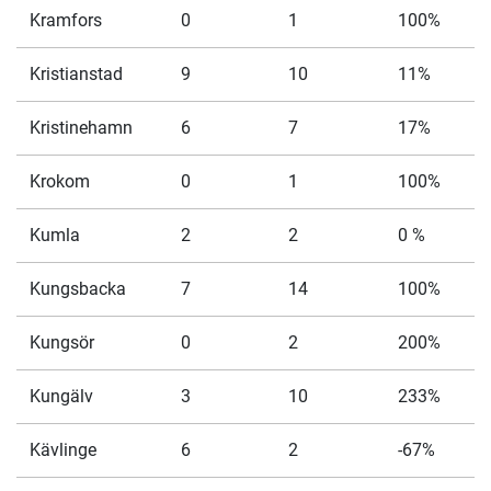
Kramfors
0
1
100%
Kristianstad
9
10
11%
Kristinehamn
6
7
17%
Krokom
0
1
100%
Kumla
2
2
0 %
Kungsbacka
7
14
100%
Kungsör
0
2
200%
Kungälv
3
10
233%
Kävlinge
6
2
-67%