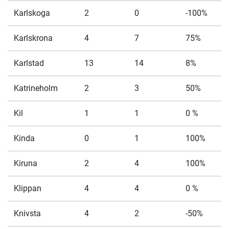
Karlskoga
2
0
-100%
Karlskrona
4
7
75%
Karlstad
13
14
8%
Katrineholm
2
3
50%
Kil
1
1
0 %
Kinda
0
1
100%
Kiruna
2
4
100%
Klippan
4
4
0 %
Knivsta
4
2
-50%