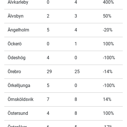
Älvkarleby
0
4
400%
Älvsbyn
2
3
50%
Ängelholm
5
4
-20%
Öckerö
0
1
100%
Ödeshög
4
0
-100%
Örebro
29
25
-14%
Örkelljunga
5
0
-100%
Örnsköldsvik
7
8
14%
Östersund
4
8
100%