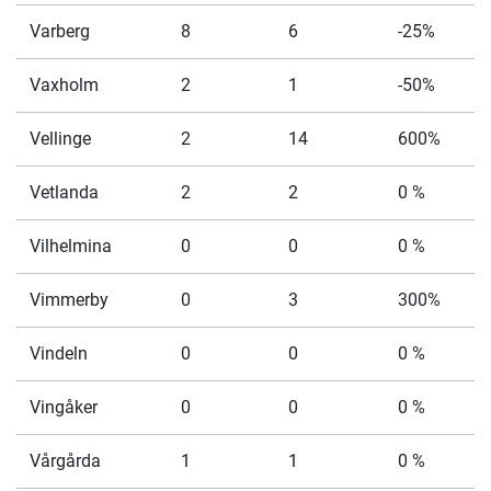
Varberg
8
6
-25%
Vaxholm
2
1
-50%
Vellinge
2
14
600%
Vetlanda
2
2
0 %
Vilhelmina
0
0
0 %
Vimmerby
0
3
300%
Vindeln
0
0
0 %
Vingåker
0
0
0 %
Vårgårda
1
1
0 %