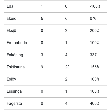
Eda
1
0
-100%
Ekerö
6
6
0 %
Eksjö
0
2
200%
Emmaboda
0
1
100%
Enköping
3
4
33%
Eskilstuna
9
23
156%
Eslöv
1
2
100%
Essunga
0
1
100%
Fagersta
0
4
400%