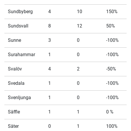
Sundbyberg
4
10
150%
Sundsvall
8
12
50%
Sunne
3
0
-100%
Surahammar
1
0
-100%
Svalöv
4
2
-50%
Svedala
1
0
-100%
Svenljunga
1
0
-100%
Säffle
1
1
0 %
Säter
0
1
100%