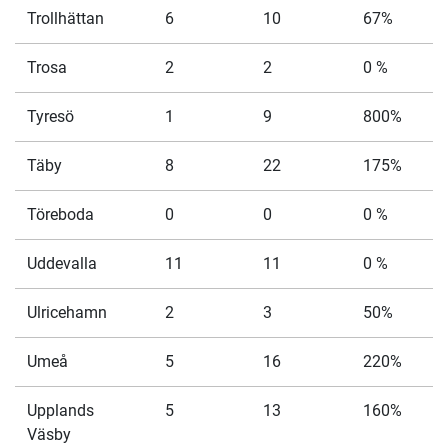
Trollhättan
6
10
67%
Trosa
2
2
0 %
Tyresö
1
9
800%
Täby
8
22
175%
Töreboda
0
0
0 %
Uddevalla
11
11
0 %
Ulricehamn
2
3
50%
Umeå
5
16
220%
Upplands
5
13
160%
Väsby