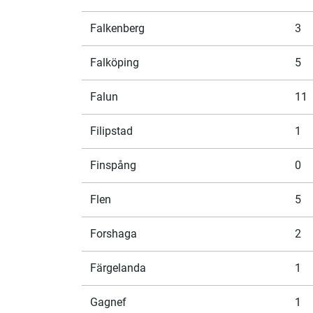
Falkenberg
3
Falköping
5
Falun
11
Filipstad
1
Finspång
0
Flen
5
Forshaga
2
Färgelanda
1
Gagnef
1