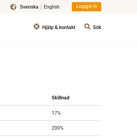
Svenska
English
Logga in
Hjälp & kontakt
Sök
Skillnad
17%
200%