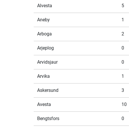
Alvesta
5
Aneby
1
Arboga
2
Arjeplog
0
Arvidsjaur
0
Arvika
1
Askersund
3
Avesta
10
Bengtsfors
0