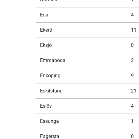
Eda
4
Ekerö
11
Eksjö
0
Emmaboda
2
Enköping
9
Eskilstuna
21
Eslöv
4
Essunga
1
Fagersta
0