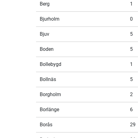
Berg
1
Bjurholm
0
Bjuv
5
Boden
5
Bollebygd
1
Bollnäs
5
Borgholm
2
Borlänge
6
Borås
29