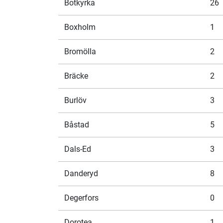
Botkyrka
26
Boxholm
1
Bromölla
2
Bräcke
2
Burlöv
3
Båstad
5
Dals-Ed
3
Danderyd
8
Degerfors
0
Dorotea
1