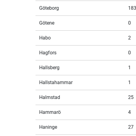
Göteborg
18
Götene
0
Habo
2
Hagfors
0
Hallsberg
1
Hallstahammar
1
Halmstad
25
Hammarö
4
Haninge
27