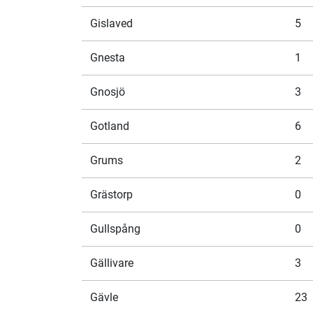
Gislaved
5
Gnesta
1
Gnosjö
3
Gotland
6
Grums
2
Grästorp
0
Gullspång
0
Gällivare
3
Gävle
23