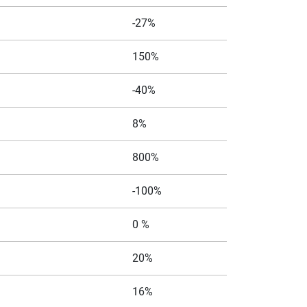
-27%
150%
-40%
8%
800%
-100%
0 %
20%
16%