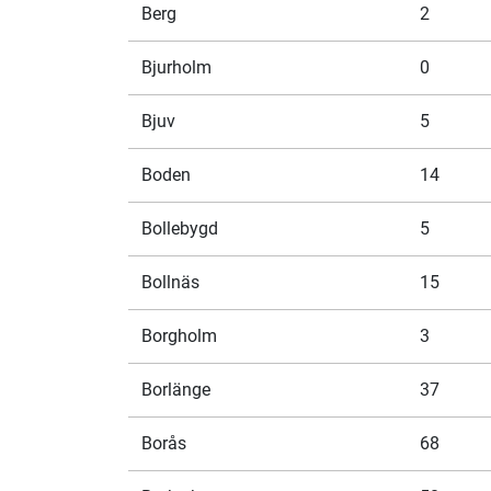
Berg
2
Bjurholm
0
Bjuv
5
Boden
14
Bollebygd
5
Bollnäs
15
Borgholm
3
Borlänge
37
Borås
68