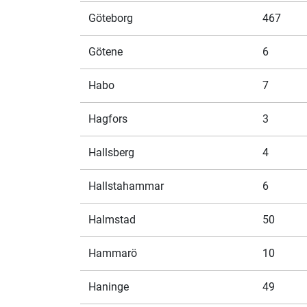
Göteborg
467
Götene
6
Habo
7
Hagfors
3
Hallsberg
4
Hallstahammar
6
Halmstad
50
Hammarö
10
Haninge
49