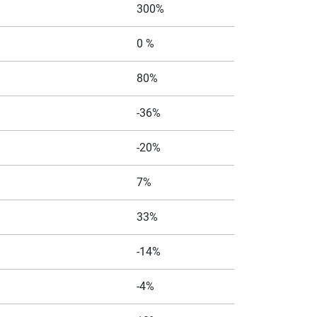
300%
0 %
80%
-36%
-20%
7%
33%
-14%
-4%