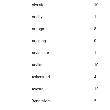
Alvesta
10
Aneby
1
Arboga
8
Arjeplog
0
Arvidsjaur
1
Arvika
10
Askersund
4
Avesta
13
Bengtsfors
5