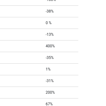
-38%
0 %
-13%
400%
-35%
1%
-31%
200%
67%