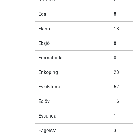
Eda
8
Ekerö
18
Eksjö
8
Emmaboda
0
Enköping
23
Eskilstuna
67
Eslöv
16
Essunga
1
Fagersta
3