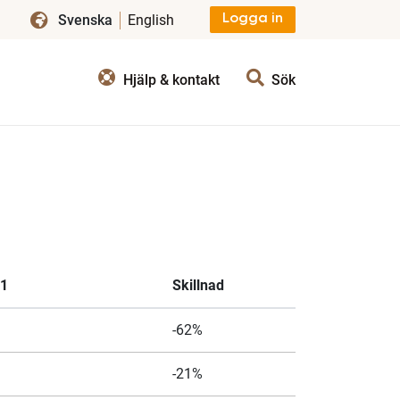
Svenska
English
Logga in
Hjälp & kontakt
Sök
21
Skillnad
-62%
-21%