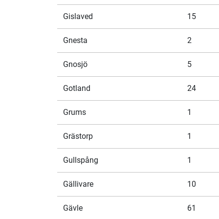
Gislaved
15
Gnesta
2
Gnosjö
5
Gotland
24
Grums
1
Grästorp
1
Gullspång
1
Gällivare
10
Gävle
61