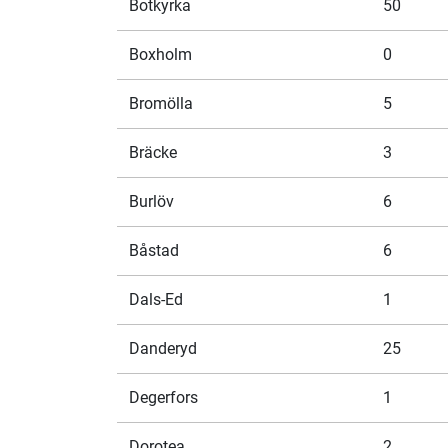
Botkyrka
50
Boxholm
0
Bromölla
5
Bräcke
3
Burlöv
6
Båstad
6
Dals-Ed
1
Danderyd
25
Degerfors
1
Dorotea
2