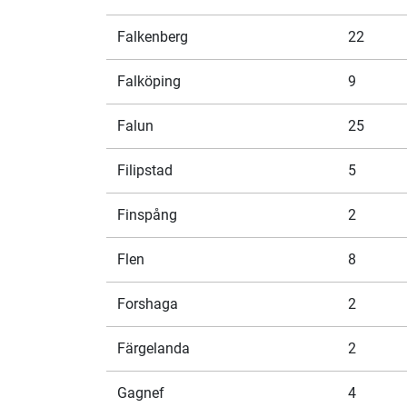
Falkenberg
22
Falköping
9
Falun
25
Filipstad
5
Finspång
2
Flen
8
Forshaga
2
Färgelanda
2
Gagnef
4