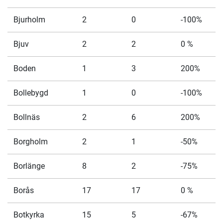
Bjurholm
2
0
-100%
Bjuv
2
2
0 %
Boden
1
3
200%
Bollebygd
1
0
-100%
Bollnäs
2
6
200%
Borgholm
2
1
-50%
Borlänge
8
2
-75%
Borås
17
17
0 %
Botkyrka
15
5
-67%