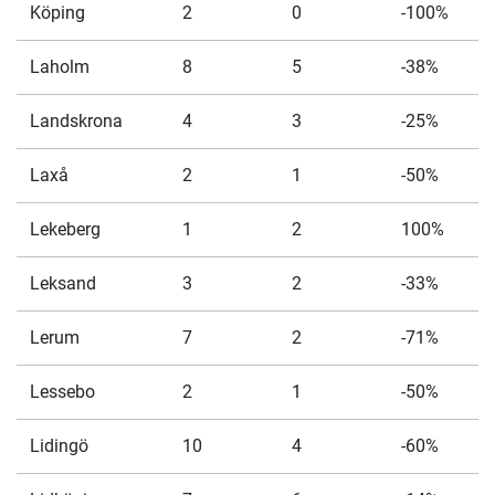
Köping
2
0
-100%
Laholm
8
5
-38%
Landskrona
4
3
-25%
Laxå
2
1
-50%
Lekeberg
1
2
100%
Leksand
3
2
-33%
Lerum
7
2
-71%
Lessebo
2
1
-50%
Lidingö
10
4
-60%