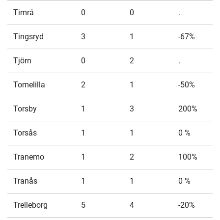
Timrå
0
0
.
Tingsryd
3
1
-67%
Tjörn
0
2
.
Tomelilla
2
1
-50%
Torsby
1
3
200%
Torsås
1
1
0 %
Tranemo
1
2
100%
Tranås
1
1
0 %
Trelleborg
5
4
-20%