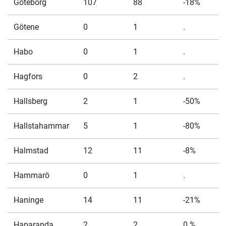
Göteborg
107
88
-18%
Götene
0
1
.
Habo
0
1
.
Hagfors
0
2
.
Hallsberg
2
1
-50%
Hallstahammar
5
1
-80%
Halmstad
12
11
-8%
Hammarö
0
1
.
Haninge
14
11
-21%
Haparanda
2
2
0 %