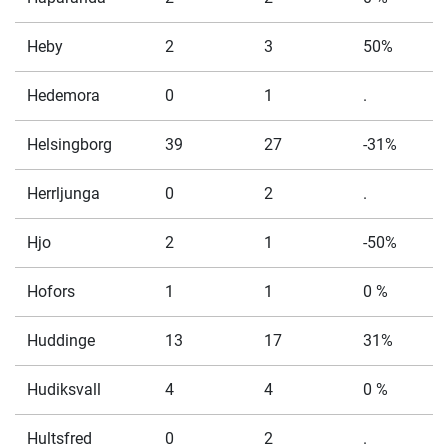
Heby
2
3
50%
Hedemora
0
1
.
Helsingborg
39
27
-31%
Herrljunga
0
2
.
Hjo
2
1
-50%
Hofors
1
1
0 %
Huddinge
13
17
31%
Hudiksvall
4
4
0 %
Hultsfred
0
2
.