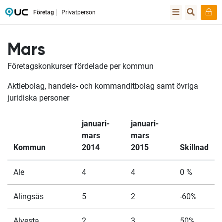
Företag
Privatperson
Mars
Företagskonkurser fördelade per kommun
Aktiebolag, handels- och kommanditbolag samt övriga
juridiska personer
januari-
januari-
mars
mars
Kommun
2014
2015
Skillnad
Ale
4
4
0 %
Alingsås
5
2
-60%
Alvesta
2
3
50%