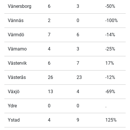
Vänersborg
6
3
-50%
Vännäs
2
0
-100%
Värmdö
7
6
-14%
Värnamo
4
3
-25%
Västervik
6
7
17%
Västerås
26
23
-12%
Växjö
13
4
-69%
Ydre
0
0
.
Ystad
4
9
125%