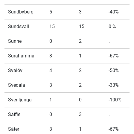
Sundbyberg
5
3
-40%
Sundsvall
15
15
0 %
Sunne
0
2
.
Surahammar
3
1
-67%
Svalöv
4
2
-50%
Svedala
3
2
-33%
Svenljunga
1
0
-100%
Säffle
0
3
.
Säter
3
1
-67%