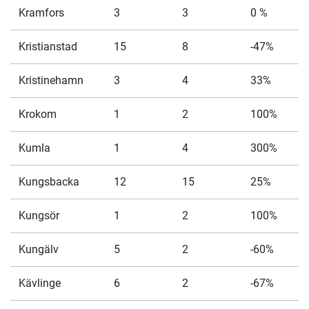
Kramfors
3
3
0 %
Kristianstad
15
8
-47%
Kristinehamn
3
4
33%
Krokom
1
2
100%
Kumla
1
4
300%
Kungsbacka
12
15
25%
Kungsör
1
2
100%
Kungälv
5
2
-60%
Kävlinge
6
2
-67%