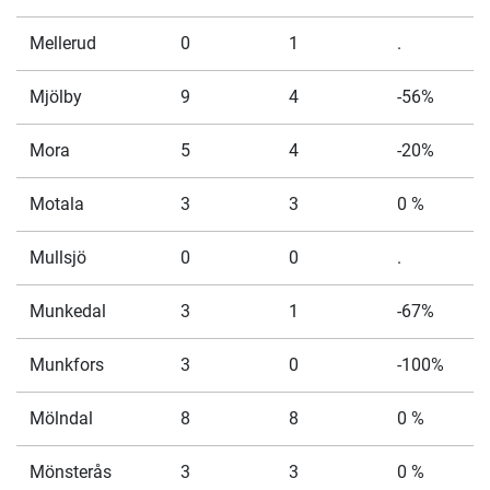
Mellerud
0
1
.
Mjölby
9
4
-56%
Mora
5
4
-20%
Motala
3
3
0 %
Mullsjö
0
0
.
Munkedal
3
1
-67%
Munkfors
3
0
-100%
Mölndal
8
8
0 %
Mönsterås
3
3
0 %