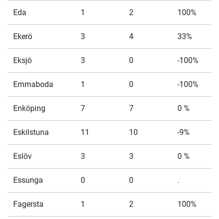
Eda
1
2
100%
Ekerö
3
4
33%
Eksjö
3
0
-100%
Emmaboda
1
0
-100%
Enköping
7
7
0 %
Eskilstuna
11
10
-9%
Eslöv
3
3
0 %
Essunga
0
0
.
Fagersta
1
2
100%