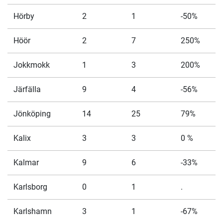
Hörby
2
1
-50%
Höör
2
7
250%
Jokkmokk
1
3
200%
Järfälla
9
4
-56%
Jönköping
14
25
79%
Kalix
3
3
0 %
Kalmar
9
6
-33%
Karlsborg
0
1
.
Karlshamn
3
1
-67%