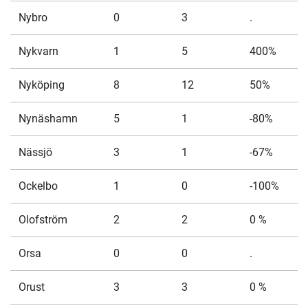
Nybro
0
3
.
Nykvarn
1
5
400%
Nyköping
8
12
50%
Nynäshamn
5
1
-80%
Nässjö
3
1
-67%
Ockelbo
1
0
-100%
Olofström
2
2
0 %
Orsa
0
0
.
Orust
3
3
0 %