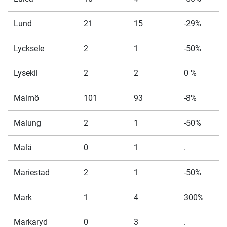
Lund
21
15
-29%
Lycksele
2
1
-50%
Lysekil
2
2
0 %
Malmö
101
93
-8%
Malung
2
1
-50%
Malå
0
1
.
Mariestad
2
1
-50%
Mark
1
4
300%
Markaryd
0
3
.