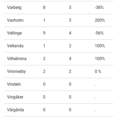
Varberg
8
5
-38%
Vaxholm
1
3
200%
Vellinge
9
4
-56%
Vetlanda
1
2
100%
Vilhelmina
2
4
100%
Vimmerby
2
2
0 %
Vindeln
0
0
.
Vingåker
0
0
.
Vårgårda
0
0
.