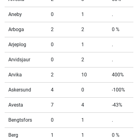
Aneby
0
1
.
Arboga
2
2
0 %
Arjeplog
0
1
.
Arvidsjaur
0
2
.
Arvika
2
10
400%
Askersund
4
0
-100%
Avesta
7
4
-43%
Bengtsfors
0
1
.
Berg
1
1
0 %