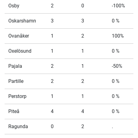
Osby
2
0
-100%
Oskarshamn
3
3
0 %
Ovanåker
1
2
100%
Oxelösund
1
1
0 %
Pajala
2
1
-50%
Partille
2
2
0 %
Perstorp
1
1
0 %
Piteå
4
4
0 %
Ragunda
0
2
.