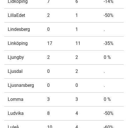
Lidköping
7
6
-14%
LillaEdet
2
1
-50%
Lindesberg
0
1
.
Linköping
17
11
-35%
Ljungby
2
2
0 %
Ljusdal
0
2
.
Ljusnarsberg
0
0
.
Lomma
3
3
0 %
Ludvika
8
4
-50%
Luleå
10
4
-60%