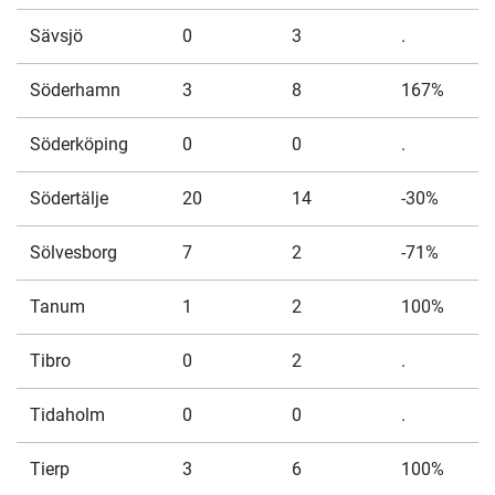
Sävsjö
0
3
.
Söderhamn
3
8
167%
Söderköping
0
0
.
Södertälje
20
14
-30%
Sölvesborg
7
2
-71%
Tanum
1
2
100%
Tibro
0
2
.
Tidaholm
0
0
.
Tierp
3
6
100%