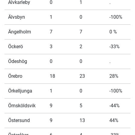
Älvkarleby
0
1
.
Älvsbyn
1
0
-100%
Ängelholm
7
7
0 %
Öckerö
3
2
-33%
Ödeshög
0
0
.
Örebro
18
23
28%
Örkelljunga
1
0
-100%
Örnsköldsvik
9
5
-44%
Östersund
9
13
44%