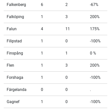
Falkenberg
6
2
-67%
Falköping
1
3
200%
Falun
4
11
175%
Filipstad
1
0
-100%
Finspång
1
1
0 %
Flen
1
3
200%
Forshaga
1
0
-100%
Färgelanda
0
0
.
Gagnef
1
0
-100%