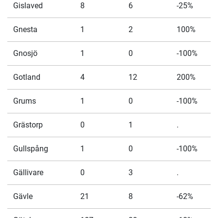
Gislaved
8
6
-25%
Gnesta
1
2
100%
Gnosjö
1
0
-100%
Gotland
4
12
200%
Grums
1
0
-100%
Grästorp
0
1
.
Gullspång
1
0
-100%
Gällivare
0
3
.
Gävle
21
8
-62%