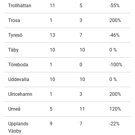
Trollhättan
11
5
-55%
Trosa
1
3
200%
Tyresö
13
7
-46%
Täby
10
10
0 %
Töreboda
1
0
-100%
Uddevalla
10
10
0 %
Ulricehamn
1
3
200%
Umeå
5
11
120%
Upplands
9
7
-22%
Väsby