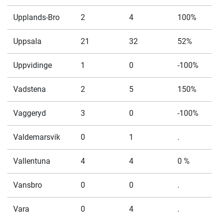
Upplands-Bro
2
4
100%
Uppsala
21
32
52%
Uppvidinge
1
0
-100%
Vadstena
2
5
150%
Vaggeryd
3
0
-100%
Valdemarsvik
0
1
.
Vallentuna
4
4
0 %
Vansbro
0
0
.
Vara
0
4
.