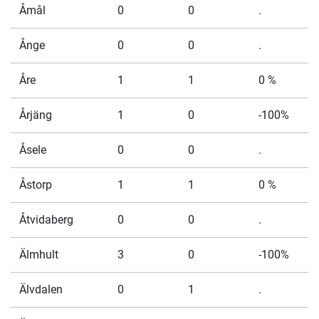
Åmål
0
0
.
Ånge
0
0
.
Åre
1
1
0 %
Årjäng
1
0
-100%
Åsele
0
0
.
Åstorp
1
1
0 %
Åtvidaberg
0
0
.
Älmhult
3
0
-100%
Älvdalen
0
1
.