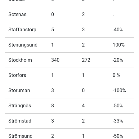
Sotenäs
0
2
.
Staffanstorp
5
3
-40%
Stenungsund
1
2
100%
Stockholm
340
272
-20%
Storfors
1
1
0 %
Storuman
3
0
-100%
Strängnäs
8
4
-50%
Strömstad
3
2
-33%
Strömsund
2
1
-50%