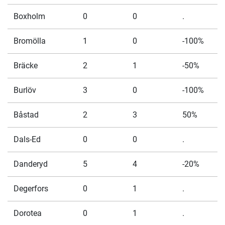
Boxholm
0
0
.
Bromölla
1
0
-100%
Bräcke
2
1
-50%
Burlöv
3
0
-100%
Båstad
2
3
50%
Dals-Ed
0
0
.
Danderyd
5
4
-20%
Degerfors
0
1
.
Dorotea
0
1
.