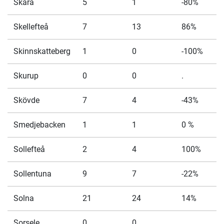
Skara
5
1
-80%
Skellefteå
7
13
86%
Skinnskatteberg
1
0
-100%
Skurup
0
0
.
Skövde
7
4
-43%
Smedjebacken
1
1
0 %
Sollefteå
2
4
100%
Sollentuna
9
7
-22%
Solna
21
24
14%
Sorsele
0
0
.