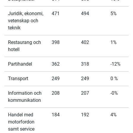
Juridik, ekonomi,
471
494
5%
vetenskap och
teknik
Restaurang och
398
402
1%
hotell
Partihandel
362
318
-12%
Transport
249
249
0 %
Information och
208
207
-0%
kommunikation
Handel med
184
192
4%
motorfordon
samt service