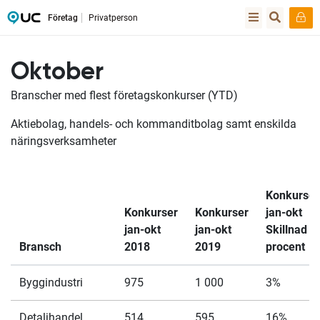
Företag
Privatperson
Oktober
Branscher med flest företagskonkurser (YTD)
Aktiebolag, handels- och kommanditbolag samt enskilda
näringsverksamheter
Konkurser
Konkurser
Konkurser
jan-okt
jan-okt
jan-okt
Skillnad
Bransch
2018
2019
procent
Byggindustri
975
1 000
3%
Detaljhandel
514
595
16%