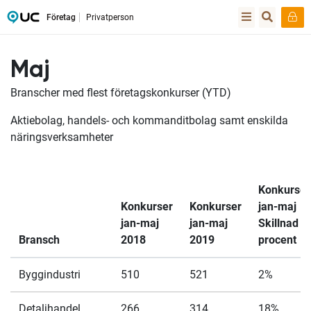
Företag
Privatperson
Maj
Branscher med flest företagskonkurser (YTD)
Aktiebolag, handels- och kommanditbolag samt enskilda
näringsverksamheter
Konkurser
Konkurser
Konkurser
jan-maj
jan-maj
jan-maj
Skillnad
Bransch
2018
2019
procent
Byggindustri
510
521
2%
Detaljhandel
266
314
18%