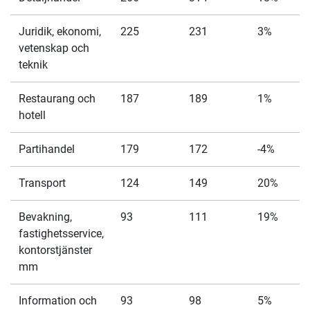
Juridik, ekonomi,
225
231
3%
vetenskap och
teknik
Restaurang och
187
189
1%
hotell
Partihandel
179
172
-4%
Transport
124
149
20%
Bevakning,
93
111
19%
fastighetsservice,
kontorstjänster
mm
Information och
93
98
5%