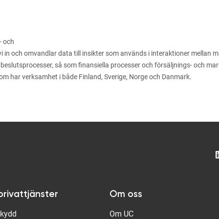
- och
n och omvandlar data till insikter som används i interaktioner mellan män
 beslutsprocesser, så som finansiella processer och försäljnings- och m
som har verksamhet i både Finland, Sverige, Norge och Danmark.
privattjänster
Om oss
Skydd
Om UC