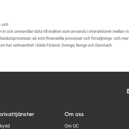
- och
n och omvandlar data till insikter som används i interaktioner mellan män
 beslutsprocesser, så som finansiella processer och försäljnings- och m
som har verksamhet i både Finland, Sverige, Norge och Danmark.
privattjänster
Om oss
Skydd
Om UC