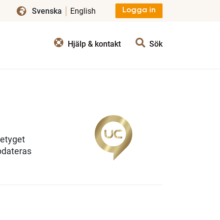
Svenska
English
Logga in
Hjälp & kontakt
Sök
betyget
pdateras